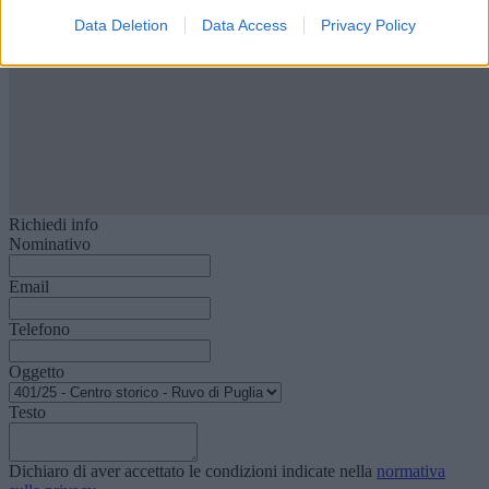
Data Deletion
Data Access
Privacy Policy
Richiedi info
Nominativo
Email
Telefono
Oggetto
Testo
Dichiaro di aver accettato le condizioni indicate nella
normativa