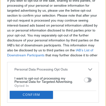
If you wish to opt-out of the sale, sharing to third parties, or
da Via Veneto, ti presentiamo un monolocale ristrutturato, pronto da
processing of your personal or sensitive information for
abitare, dove ogni dettaglio è stato pensato per offrire comfort e
targeted advertising by us, please use the below opt-out
carattere. - Al piano terra, con ingresso indipendente, questo piccolo
section to confirm your selection. Please note that after your
ma curato spazio è composto da: - Zona living con angolo cottura -
Bagno completo - Climatizzatore caldo/freddo per il massimo
opt-out request is processed you may continue seeing
comfort in ogni stagione - Volta a botte in pietra, autentica e
interest-based ads based on personal information utilized by
suggestiva, che dona calore e identità all’ambiente Viene venduto
us or personal information disclosed to third parties prior to
completo di arredi e dotazioni, perfetto per chi cerca una soluzione
your opt-out. You may separately opt-out of the further
chiavi in mano. Ideale come investimento per avviare una piccola
disclosure of your personal information by third parties on the
attività di B&B o come rifugio personale per le vacanze: una base
IAB’s list of downstream participants. This information may
perfetta per vivere la città, rilassarsi e godersi l’autenticità del
territorio. Contattaci per maggiori informazioni o per fissare una
also be disclosed by us to third parties on the
IAB’s List of
visita. Questo gioiellino aspetta solo di essere scoperto!
Downstream Participants
that may further disclose it to other
Piano
third parties.
Piano Terra
Disponibilità
Personal Data Processing Opt Outs
Libero
Condizioni
I want to opt-out of processing my
Buone condizioni
Personal Data for Targeted Advertising.
Opted In
CONFIRM