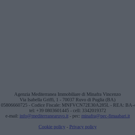
Agenzia Mediterranea Immobiliare di Minafra Vincenzo
Via Isabella Griffi, 1 - 70037 Ruvo di Puglia (BA)
: 05806660725 - Codice Fiscale: MNFVCN72E30A285L - REA: BA-
tel: +39 0803601445 - cell: 3342019372
e-mail:
info@mediterranearuvo.it
- pec:
minafra@pec-fimaabari.it
Cookie policy
-
Privacy policy