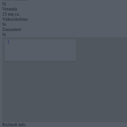
Si
Veranda
15 mq ca.
Videocitofono
Si
Zanzariere
Si
Richiedi info