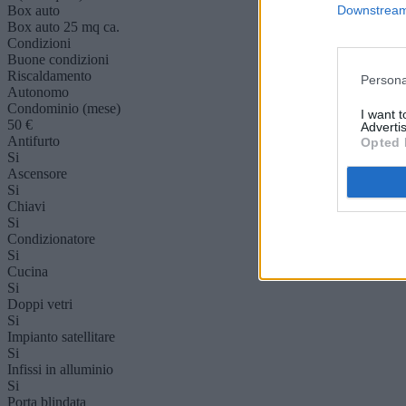
Downstream 
Box auto
Box auto 25 mq ca.
Condizioni
Buone condizioni
Riscaldamento
Persona
Autonomo
Condominio (mese)
I want 
50 €
Advertis
Antifurto
Opted 
Si
Ascensore
Si
Chiavi
Si
Condizionatore
Si
Cucina
Si
Doppi vetri
Si
Impianto satellitare
Si
Infissi in alluminio
Si
Porta blindata