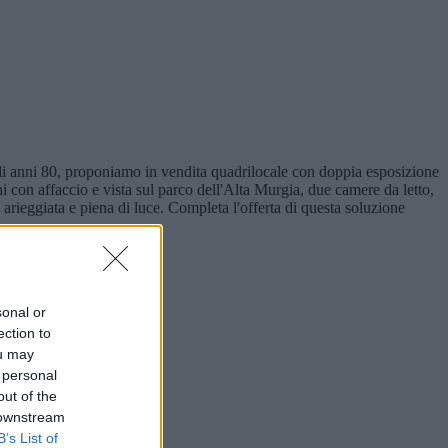
anni 80, proponiamo in vendita quadrilocale con doppia esposizione
 con affaccio e vista sul parco dell'Alta Murgia, due camere da letto,
rieggiata e piena di luce. Completa l'offerta di questa soluzione
sonal or
ection to
ou may
 personal
out of the
 downstream
B’s List of