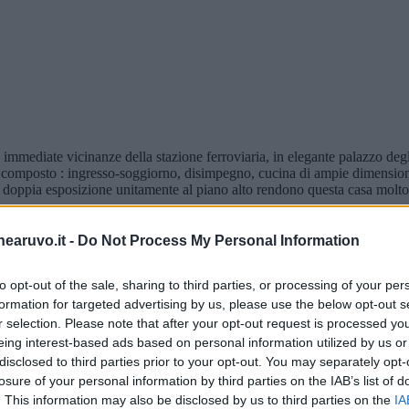
ate vicinanze della stazione ferroviaria, in elegante palazzo degli 
sì composto : ingresso-soggiorno, disimpegno, cucina di ampie dimensioni
doppia esposizione unitamente al piano alto rendono questa casa molto a
nearuvo.it -
Do Not Process My Personal Information
to opt-out of the sale, sharing to third parties, or processing of your per
formation for targeted advertising by us, please use the below opt-out s
r selection. Please note that after your opt-out request is processed y
eing interest-based ads based on personal information utilized by us or
disclosed to third parties prior to your opt-out. You may separately opt-
losure of your personal information by third parties on the IAB’s list of
. This information may also be disclosed by us to third parties on the
IA