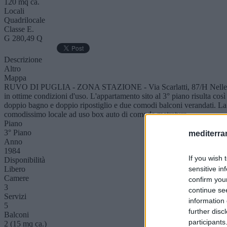
120 mq ca.
Locali
Quadrilocale
Classe E.
G 280,49 Q
Descrizione
Altro
Mappa
RUVO DI PUGLIA - ZONA STAZIONE - Via Scarlatti, 87/H Nelle immedi
in ottime condizioni d'uso. L'appartamento sito al 3° piano risulta co
doppio bagno e doppio ripostiglio e due comodi balconi verandati. La 
comodissimo locale ad uso box auto di comoda metratura.
Piano
3° Piano
mediterra
Anno
1984
If you wish 
Disponibilità
sensitive in
Libero
Camere
confirm you
3
continue se
Servizi
information 
5
further disc
Balconi
participants
2 (15 mq ca.)