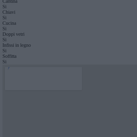
Cantina
Si
Chiavi
Si
Cucina
Si
Doppi vetri
Si
Infissi in legno
Si
Soffitta
Si