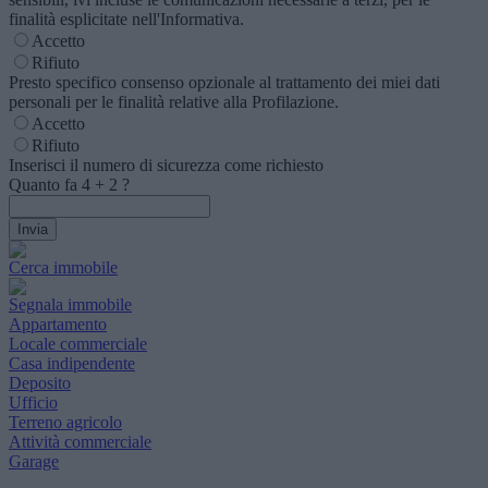
finalità esplicitate nell'Informativa.
Accetto
Rifiuto
Presto specifico consenso opzionale al trattamento dei miei dati
personali per le finalità relative alla Profilazione.
Accetto
Rifiuto
Inserisci il numero di sicurezza come richiesto
Quanto fa
4
+
2
?
Cerca immobile
Segnala immobile
Appartamento
Locale commerciale
Casa indipendente
Deposito
Ufficio
Terreno agricolo
Attività commerciale
Garage