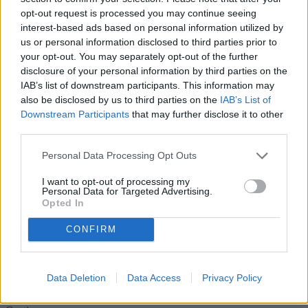
potenziale di ristrutturazione e la posizione centrale. Per maggiori
opt-out request is processed you may continue seeing
informazioni o per organizzare una visita, non esitate a contattarci.
PREZZO RIBASSATO DA 190.000€ A160.000€
interest-based ads based on personal information utilized by
Piano
us or personal information disclosed to third parties prior to
Su più livelli
your opt-out. You may separately opt-out of the further
Anno
disclosure of your personal information by third parties on the
1900
IAB’s list of downstream participants. This information may
Disponibilità
also be disclosed by us to third parties on the
IAB’s List of
Libero
Camere
Downstream Participants
that may further disclose it to other
3
third parties.
Servizi
4
Personal Data Processing Opt Outs
Balconi
2 (16 mq ca.)
I want to opt-out of processing my
Terrazzo
Personal Data for Targeted Advertising.
Privato 120 mq ca.
Opted In
Box auto
Posto auto coperto 20 mq ca.
CONFIRM
Condizioni
Da ristrutturare
Riscaldamento
Autonomo
Data Deletion
Data Access
Privacy Policy
Condominio (mese)
0 €